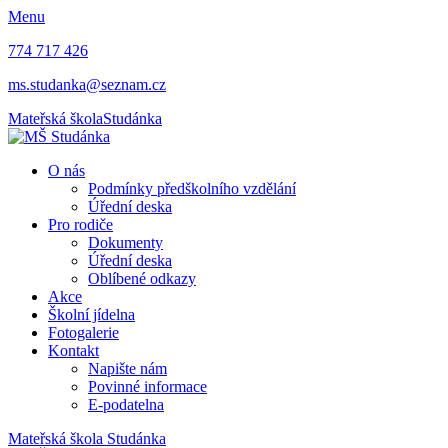
Menu
774 717 426
ms.studanka@seznam.cz
Mateřská škola
Studánka
O nás
Podmínky předškolního vzdělání
Úřední deska
Pro rodiče
Dokumenty
Úřední deska
Oblíbené odkazy
Akce
Školní jídelna
Fotogalerie
Kontakt
Napište nám
Povinné informace
E-podatelna
Mateřská škola
Studánka