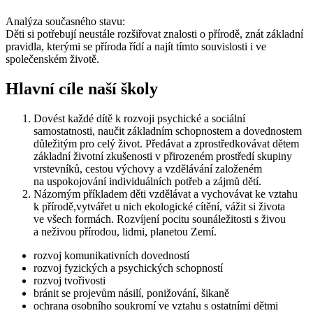
Analýza současného stavu:
Děti si potřebují neustále rozšiřovat znalosti o přírodě, znát základní
pravidla, kterými se příroda řídí a najít tímto souvislosti i ve
společenském životě.
Hlavní cíle naší školy
Dovést každé dítě k rozvoji psychické a sociální
samostatnosti, naučit základním schopnostem a dovednostem
důležitým pro celý život. Předávat a zprostředkovávat dětem
základní životní zkušenosti v přirozeném prostředí skupiny
vrstevníků, cestou výchovy a vzdělávání založeném
na uspokojování individuálních potřeb a zájmů dětí.
Názorným příkladem děti vzdělávat a vychovávat ke vztahu
k přírodě,vytvářet u nich ekologické cítění, vážit si života
ve všech formách. Rozvíjení pocitu sounáležitosti s živou
a neživou přírodou, lidmi, planetou Zemí.
rozvoj komunikativních dovedností
rozvoj fyzických a psychických schopností
rozvoj tvořivosti
bránit se projevům násilí, ponižování, šikaně
ochrana osobního soukromí ve vztahu s ostatními dětmi